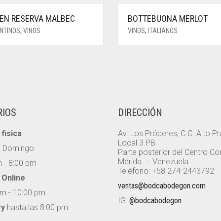
KEN RESERVA MALBEC
BOTTEBUONA MERLOT
NTINOS
,
VINOS
VINOS
,
ITALIANOS
RIOS
DIRECCIÓN
fisica
Av. Los Próceres, C.C. Alto P
Local 3 PB
a Domingo
Parte posterior del Centro Co
Mérida – Venezuela
 - 8:00 pm
Teléfono: +58 274-2443792
 Online
ventas@bodcabodegon.com
m - 10:00 pm
IG:
@bodcabodegon
ry
hasta las 8:00 pm