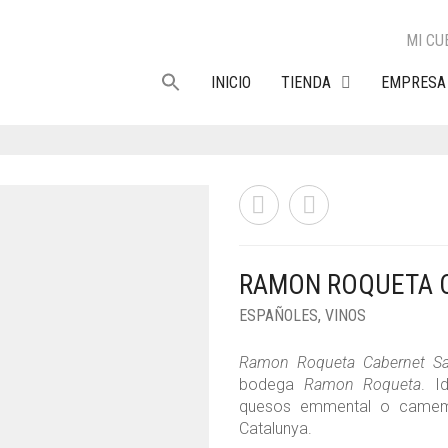
MI CU
INICIO
TIENDA
EMPRESA
RAMON ROQUETA 
ESPAÑOLES
,
VINOS
Ramon Roqueta Cabernet S
bodega
Ramon Roqueta
. I
quesos emmental o camemb
Catalunya.