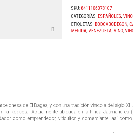
SKU:
8411106078107
CATEGORÍAS:
ESPAÑOLES
,
VINO
ETIQUETAS:
BODCABODEGON
,
C
MERIDA
,
VENEZUELA
,
VINO
,
VIN
lonesa de El Bages, y con una tradición vinícola del siglo XII
milia Roqueta. Actualmente ubicada en la Finca Jaumandreu (
ndador como emprendedor, viticultor y comerciante, así como l