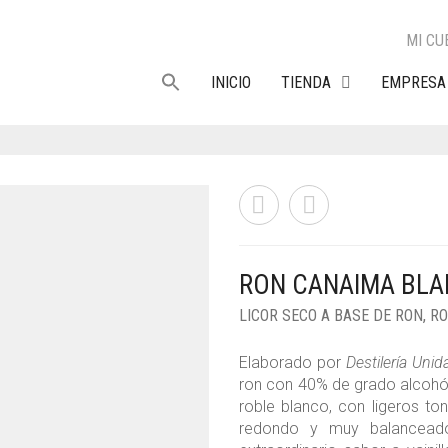
MI CU
INICIO
TIENDA
EMPRESA
RON CANAIMA BL
LICOR SECO A BASE DE RON
,
R
Elaborado por
Destilería Uni
ron con 40% de grado alcohóli
roble blanco, con ligeros ton
redondo y muy balanceado,