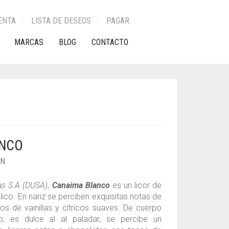
ENTA
LISTA DE DESEOS
PAGAR
MARCAS
BLOG
CONTACTO
ANCO
ON
das S.A (DUSA)
,
Canaima Blanco
es un licor de
co. En nariz se perciben exquisitas notas de
os de vainillas y cítricos suaves. De cuerpo
 es dulce al al paladar, se percibe un