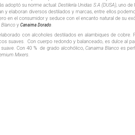
ás adoptó su norme actual:
Destilería Unidas S.A (DUSA)
, uno de
n y elaboran diversos destilados y marcas, entre ellos pode
urero en el consumidor y seduce con el encanto natural de su ex
 Blanco
y
Canaima Dorado
.
elaborado con alcoholes destilados en alambiques de cobre. P
tricos suaves. Con cuerpo redondo y balanceado, es dulce al palad
 suave. Con 40 % de grado alcohólico,
Canaima Blanco
es perf
remium Mixers
.