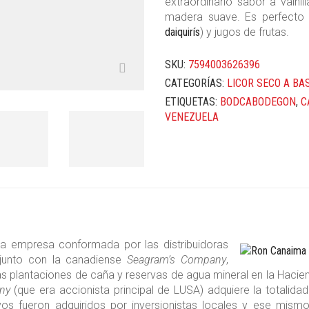
extraordinario sabor a vaini
madera suave. Es perfecto 
daiquirís
) y jugos de frutas.
SKU:
7594003626396
CATEGORÍAS:
LICOR SECO A BA
ETIQUETAS:
BODCABODEGON
,
C
VENEZUELA
na empresa conformada por las distribuidoras
unto con la canadiense
Seagram’s Company
,
s plantaciones de caña y reservas de agua mineral en la Hacie
ny
(que era accionista principal de LUSA) adquiere la totalida
vos fueron adquiridos por inversionistas locales y ese mis