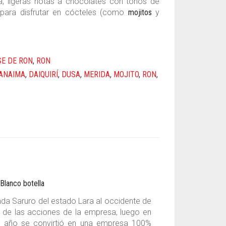
lla, ligeras notas a chocolates con tonos de
para disfrutar en cócteles (como
mojitos
y
SE DE RON
,
RON
ANAIMA
,
DAIQUIRÍ
,
DUSA
,
MERIDA
,
MOJITO
,
RON
,
nda Saruro del estado Lara al occidente de
d de las acciones de la empresa, luego en
mo año se convirtió en una empresa 100%