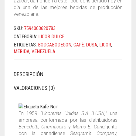
azúcar, dan origen a este licor, considerado hoy en
día una de las mejores bebidas de producción
venezolana.
SKU:
7594003620783
CATEGORÍA:
LICOR DULCE
ETIQUETAS:
BODCABODEGON
,
CAFÉ
,
DUSA
,
LICOR
,
MERIDA
,
VENEZUELA
DESCRIPCIÓN
VALORACIONES (0)
En 1959 “
Licorerías Unidas S.A (LUSA)
” una
empresa conformada por las distribuidoras
Benedetti
,
Chumaceiro
y
Morris E. Curiel
junto
con la canadiense
Seagram’s Company
,